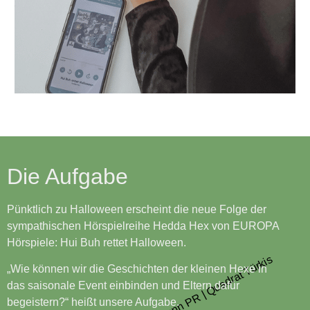
Die Aufgabe
Pünktlich zu Halloween erscheint die neue Folge der
sympathischen Hörspielreihe Hedda Hex von EUROPA
Hörspiele: Hui Buh rettet Halloween.
„Wie können wir die Geschichten der kleinen Hexe in
das saisonale Event einbinden und Eltern dafür
begeistern?“ heißt unsere Aufgabe.