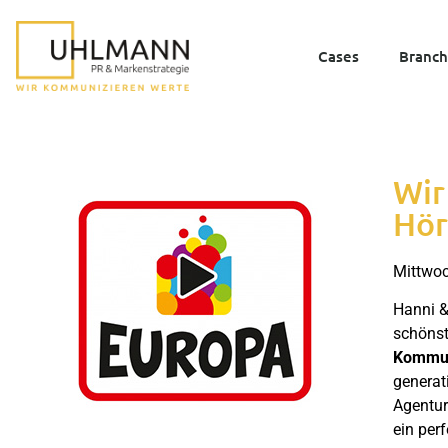
Cases
Branc
Wir
Hör
Mittwoc
Hanni &
schönst
Kommuni
generat
Agentur
ein per