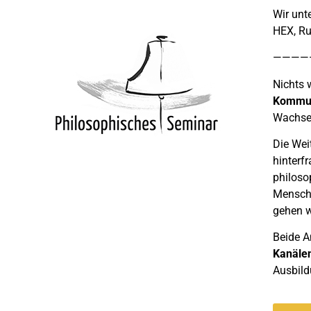
Wir unt
HEX, Ru
————
Nichts 
Kommu
Wachsen
Die Wei
hinterf
philoso
Menschh
gehen w
Beide A
Kanäle
Ausbild