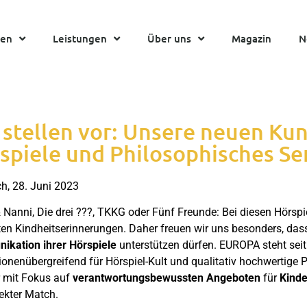
hen
Leistungen
Über uns
Magazin
N
 stellen vor: Unsere neuen K
spiele und Philosophisches S
h, 28. Juni 2023
 Nanni, Die drei ???, TKKG oder Fünf Freunde: Bei diesen Hörspi
en Kindheitserinnerungen. Daher freuen wir uns besonders, das
kation ihrer Hörspiele
unterstützen dürfen. EUROPA steht seit
ionenübergreifend für Hörspiel-Kult und qualitativ hochwertige 
 mit Fokus auf
verantwortungsbewussten Angeboten
für
Kinde
fekter Match.